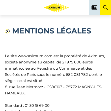
Aller
au
Navigation
contenu
principale
principal
MENTIONS LÉGALES
Le site www.aximum.com est la propriété de Aximum,
société anonyme au capital de 21 975 000 euros
immatriculée au Registre du Commerce et des
Sociétés de Paris sous le numéro 582 081 782 dont le
siège social est situé
8, rue Jean Mermorz - CS80103 - 78772 MAGNY-LES-
HAMEAUX.
Standard : 01 30 15 69 00