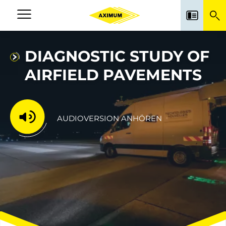
Skip
to
Navigation
main
principale
content
DIAGNOSTIC STUDY OF
AIRFIELD PAVEMENTS
AUDIOVERSION ANHÖREN