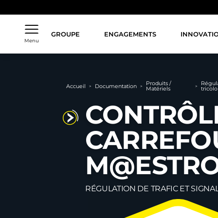
Aller
au
contenu
principal
GROUPE
ENGAGEMENTS
INNOVATI
Menu
Fil
Produits /
Régula
Accueil
Documentation
>
>
>
Matériels
tricol
d'Ariane
CONTRÔL
CARREFO
M@ESTR
RÉGULATION DE TRAFIC ET SIGNA