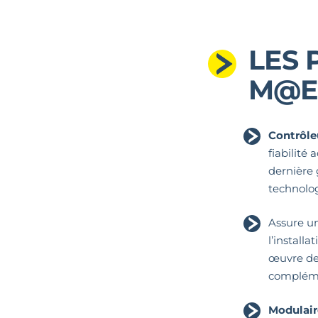
LES 
M@E
Contrôle
fiabilité
dernière 
technolo
Assure un
l’install
œuvre de 
complém
Modulair