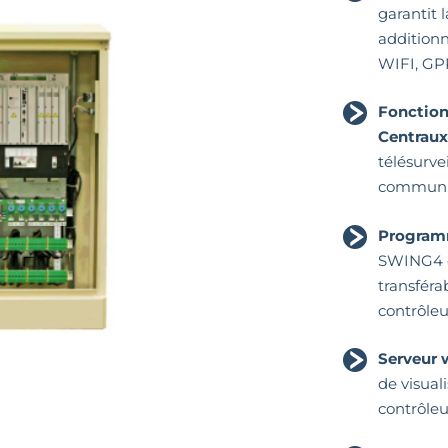
garantit l
additionn
WIFI, GP
Fonction
Centraux
télésurve
communi
Program
SWING4 et
transféra
contrôleu
Serveur 
de visual
contrôleu