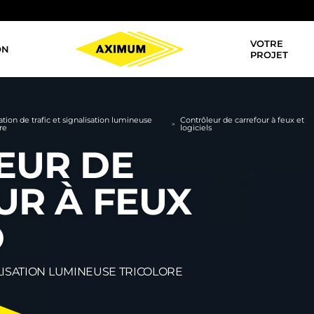
VOTRE
ON
Navigation
PROJET
principale
tion de trafic et signalisation lumineuse
Contrôleur de carrefour à feux et
>
ore
logiciels
EUR DE
UR À FEUX
O
LISATION LUMINEUSE TRICOLORE