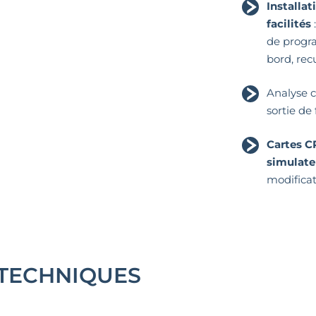
Installa
facilités
:
de progr
bord, rec
Analyse 
sortie de
Cartes C
simulate
modifica
 TECHNIQUES