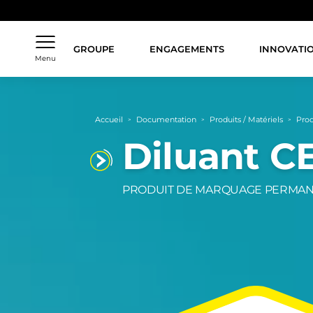
Aller
au
contenu
principal
GROUPE
ENGAGEMENTS
INNOVATI
Menu
Fil
Accueil
Documentation
Produits / Matériels
Pro
>
>
>
d'Ariane
Diluant C
PRODUIT DE MARQUAGE PERMA