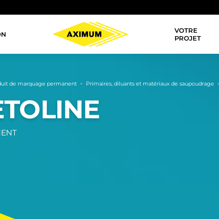
VOTRE
ON
Navigation
PROJET
principale
duit de marquage permanent
Primaires, diluants et matériaux de saupoudrage
>
ETOLINE
NENT