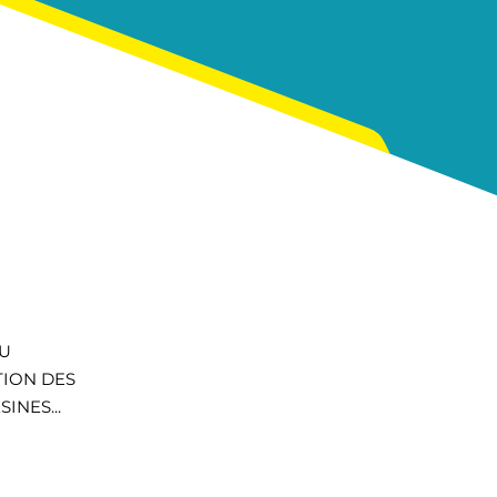
DU
TION DES
INES...