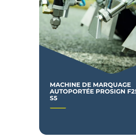
MACHINE DE MARQUAGE
Matériel de marquage à très haut
AUTOPORTÉE PROSIGN F2
rendement, extrêmement maniable et
S5
assurant une grande maitrise des dosages.