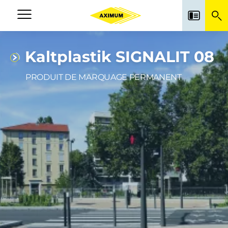
Aller
au
Navigation
contenu
principale
principal
Kaltplastik SIGNALIT 08
PRODUIT DE MARQUAGE PERMANENT