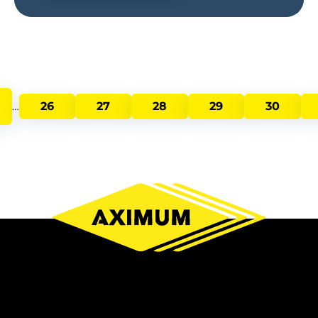
Pagination
PAGE
26
PAGE
27
PAGE
28
PAGE
29
PAGE
30
…
DENTE