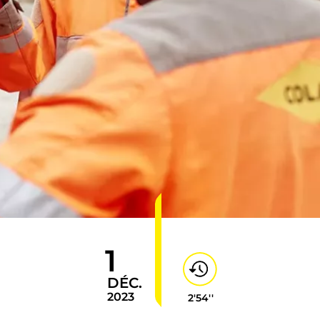
1
DÉC.
2023
2'54''