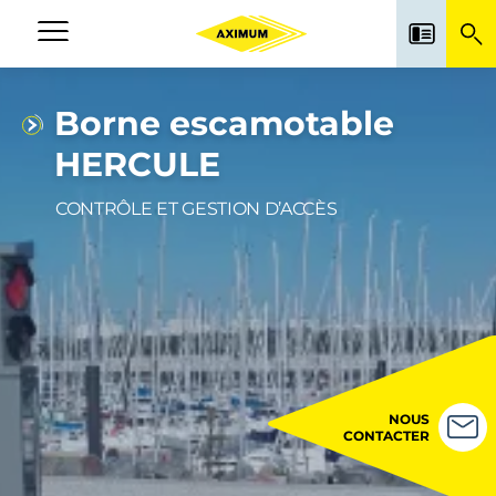
Aller
au
Navigation
contenu
principale
principal
Borne escamotable
HERCULE
CONTRÔLE ET GESTION D’ACCÈS
NOUS
CONTACTER