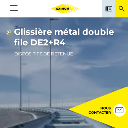
Aller
au
Navigation
contenu
principale
principal
Glissière métal double
file DE2+R4
DISPOSITIFS DE RETENUE
NOUS
CONTACTER