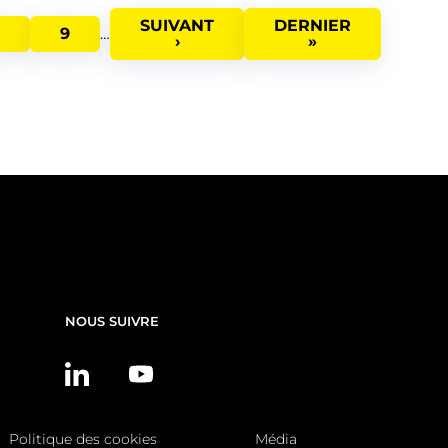
PAGE
SUIVANT
DERNIÈRE
DERNIER
PAGE
PAGE
9
…
SUIVANTE
›
PAGE
»
NOUS SUIVRE
Politique des cookies
Média