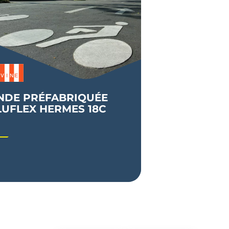
NDE PRÉFABRIQUÉE
LUFLEX HERMES 18C
 préfabriquée de marquage qui offre
nne visibilité.