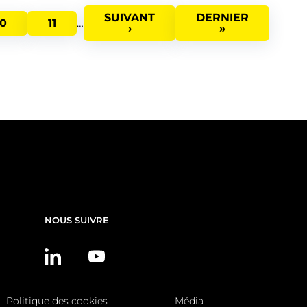
PAGE
SUIVANT
DERNIÈRE
DERNIER
PAGE
10
PAGE
11
…
SUIVANTE
›
PAGE
»
NOUS SUIVRE
Politique des cookies
Média