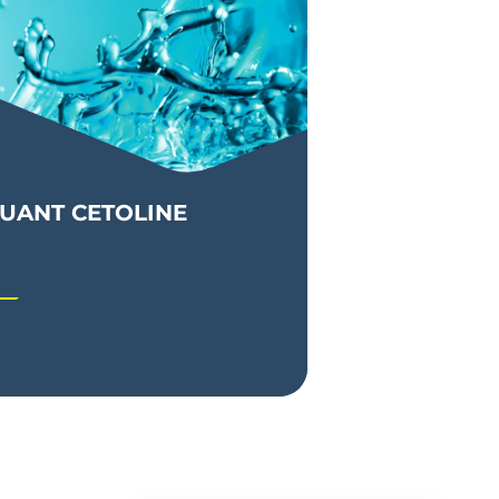
LUANT CETOLINE
nt destiné au nettoyage du matériel
servi à l’application des peintures
res, enduits, résines...