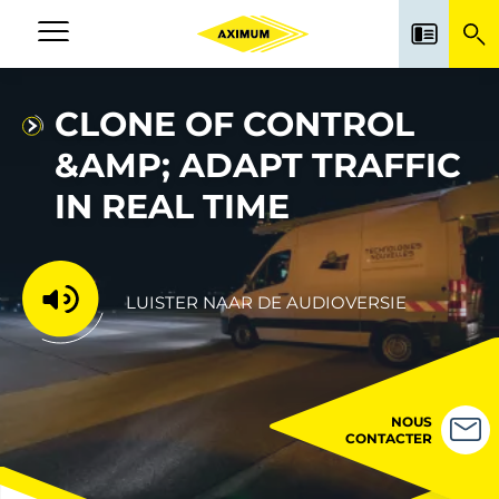
Skip
to
Navigation
main
principale
content
CLONE OF CONTROL
&AMP; ADAPT TRAFFIC
IN REAL TIME
LUISTER NAAR DE AUDIOVERSIE
NOUS
CONTACTER