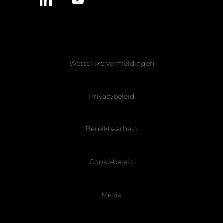
Pied
Wettelijke vermeldingen
de
page
Privacybeleid
Bereikbaarheid
Cookiebeleid
Media