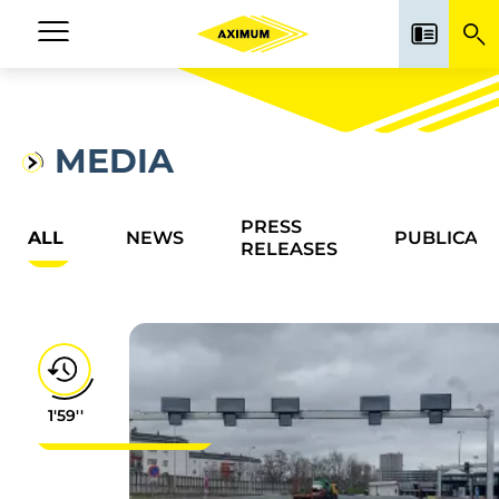
Skip
to
Navigation
main
principale
content
MEDIA
PRESS
ALL
NEWS
PUBLICATI
RELEASES
1'59''