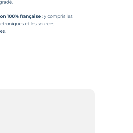
radé.
ion 100% française
: y compris les
ectroniques et les sources
es.