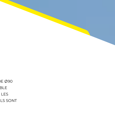
DE Ø90
IBLE
 LES
ILS SONT