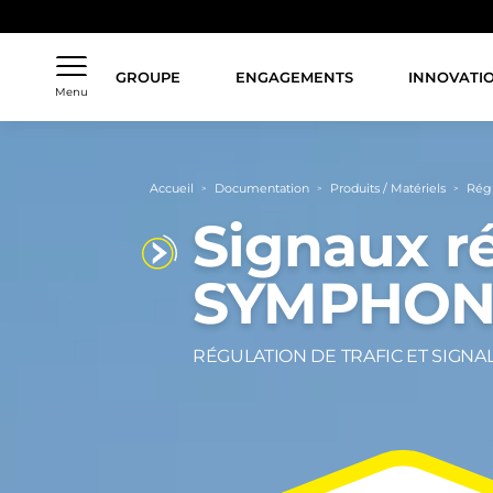
Aller
au
contenu
principal
GROUPE
ENGAGEMENTS
INNOVATI
Menu
Fil
Accueil
Documentation
Produits / Matériels
Régu
>
>
>
d'Ariane
Signaux r
SYMPHON
RÉGULATION DE TRAFIC ET SIGNA