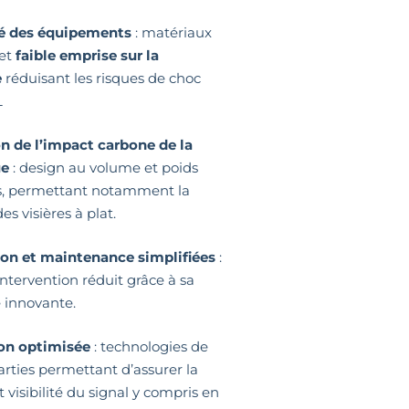
é des équipements
: matériaux
 et
faible emprise sur la
e
réduisant les risques de choc
L
n de l’impact carbone de la
ue
: design au volume et poids
s, permettant notamment la
des visières à plat.
ion et maintenance simplifiées
:
ntervention réduit grâce à sa
 innovante.
on optimisée
: technologies de
rties permettant d’assurer la
 et visibilité du signal y compris en