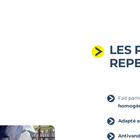
LES 
REPE
Fait part
homogèn
Adapté a
Antivan