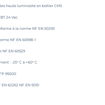
rtes haute luminosité en boîtier CMS
TBT 24 Vac.
onforme à la norme NF EN 50293
n norme NF EN 60598-1
me NF EN 60529
ent : -25° C à +60° C
NFP 99200
NF EN 62262 NF EN 5010