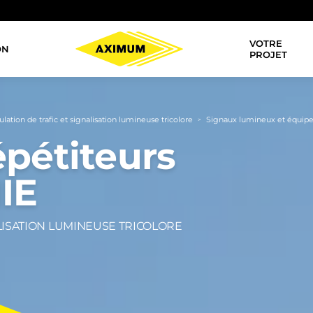
VOTRE
ON
Navigation
PROJET
principale
lation de trafic et signalisation lumineuse tricolore
Signaux lumineux et équip
>
épétiteurs
IE
LISATION LUMINEUSE TRICOLORE