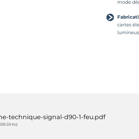
mode dég
Fabricat
cartes él
lumineus
che-technique-signal-d90-1-feu.pdf
695.59 Ko)