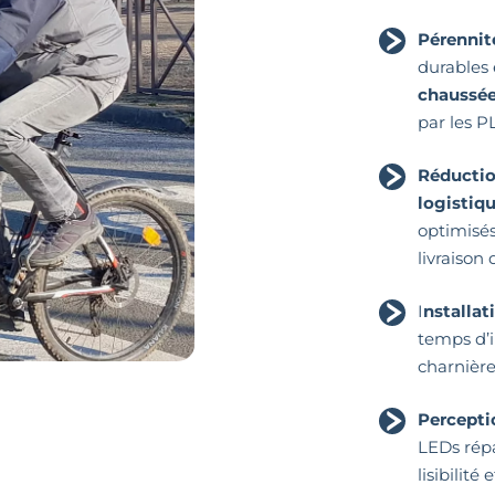
Pérennit
durables
chaussé
par les P
Réductio
logistiq
optimisé
livraison 
I
nstallat
temps d’i
charnière
Percepti
LEDs répa
lisibilité